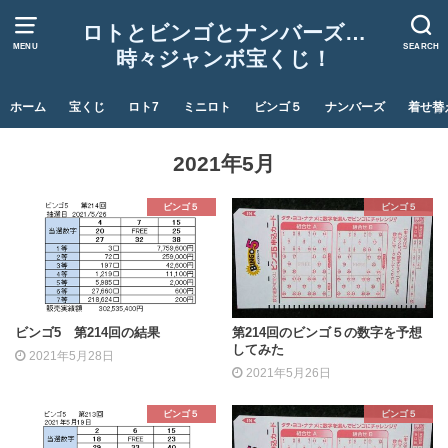
ロトとビンゴとナンバーズ…
MENU
SEARCH
時々ジャンボ宝くじ！
ホーム
宝くじ
ロト7
ミニロト
ビンゴ５
ナンバーズ
着せ替
2021年5月
ビンゴ５
ビンゴ５
ビンゴ5 第214回の結果
第214回のビンゴ５の数字を予想
してみた
2021年5月28日
2021年5月26日
ビンゴ５
ビンゴ５