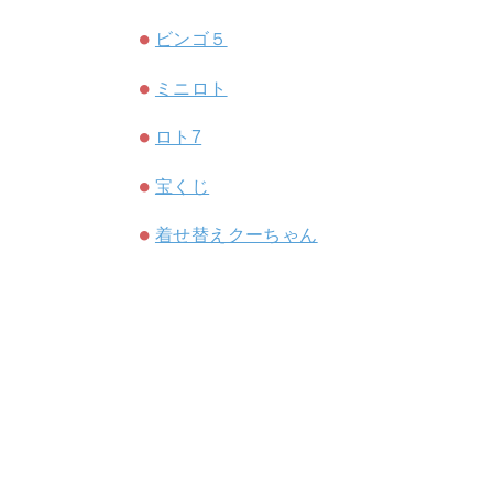
ビンゴ５
ミニロト
ロト7
宝くじ
着せ替えクーちゃん