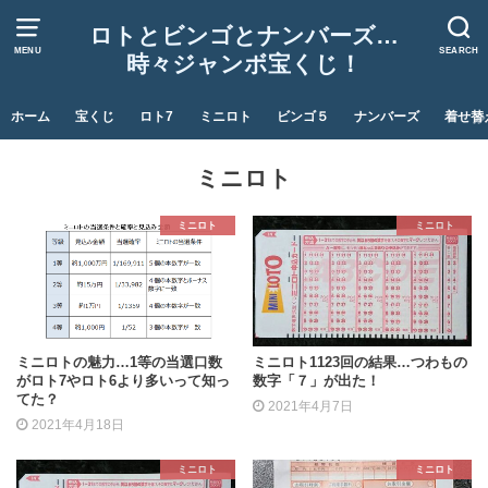
ロトとビンゴとナンバーズ…
MENU
SEARCH
時々ジャンボ宝くじ！
ホーム
宝くじ
ロト7
ミニロト
ビンゴ５
ナンバーズ
着せ替
ミニロト
ミニロト
ミニロト
ミニロトの魅力…1等の当選口数
ミニロト1123回の結果…つわもの
がロト7やロト6より多いって知っ
数字「７」が出た！
てた？
2021年4月7日
2021年4月18日
ミニロト
ミニロト