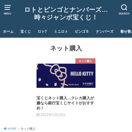
ロトとビンゴとナンバーズ…
MENU
SEARCH
時々ジャンボ宝くじ！
ホーム
宝くじ
ロト7
ミニロト
ビンゴ５
ナンバーズ
着せ替
ネット購入
ネット購入
宝くじネット購入…クレカ購入が
嫌なら銀行宝くじサイトがおすす
め！
2022年1月10日
HOME
ネット購入