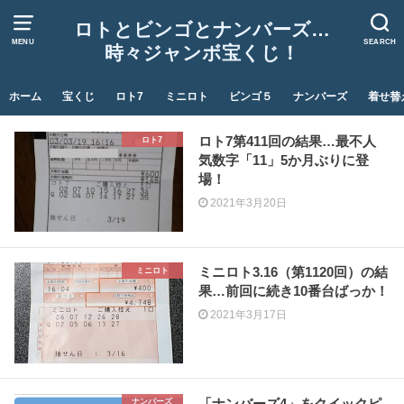
ロトとビンゴとナンバーズ…
MENU
SEARCH
時々ジャンボ宝くじ！
ホーム
宝くじ
ロト7
ミニロト
ビンゴ５
ナンバーズ
着せ替
ロト7第411回の結果…最不人
ロト7
気数字「11」5か月ぶりに登
場！
2021年3月20日
ミニロト3.16（第1120回）の結
ミニロト
果…前回に続き10番台ばっか！
2021年3月17日
「ナンバーズ4」をクイックピ
ナンバーズ