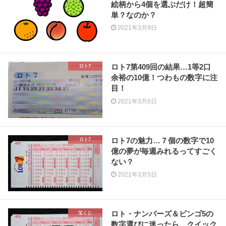
絵柄から4個を選ぶだけ！超簡
単？なのか？
2021年3月9日
ロト7第409回の結果…1等2口
ロト7
余裕の10億！つわもの数字に注
目！
2021年3月6日
ロト7の魅力…７個の数字で10
ロト7
億の夢が毎週みれるってすごく
ない？
2021年3月5日
ロト・ナンバーズ＆ビンゴ5の
宝くじ
数字選びに迷ったら…クイック