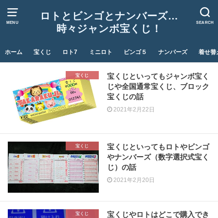
ロトとビンゴとナンバーズ…
MENU
SEARCH
時々ジャンボ宝くじ！
ホーム
宝くじ
ロト7
ミニロト
ビンゴ５
ナンバーズ
着せ替
宝くじといってもジャンボ宝く
宝くじ
じや全国通常宝くじ、ブロック
宝くじの話
2021年2月22日
宝くじといってもロトやビンゴ
宝くじ
やナンバーズ（数字選択式宝く
じ）の話
2021年2月20日
宝くじやロトはどこで購入でき
宝くじ